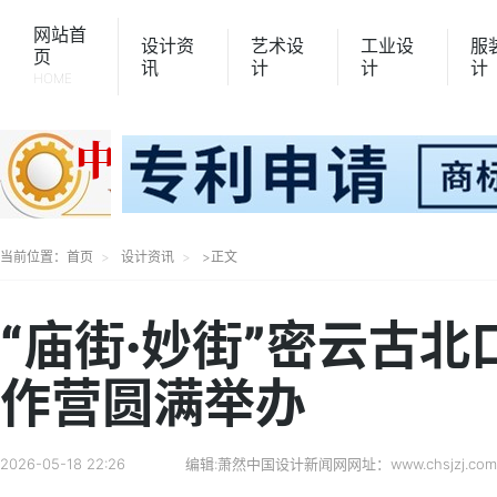
网站首
设计资
艺术设
工业设
服
页
讯
计
计
计
HOME
当前位置：
首页
设计资讯
>正文
“庙街·妙街”密云古
作营圆满举办
2026-05-18 22:26
编辑:萧然
中国设计新闻网网址：www.chsjzj.com