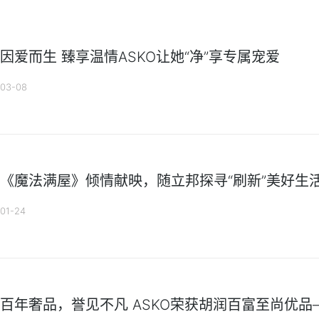
因爱而生 臻享温情ASKO让她“净”享专属宠爱
03-08
《魔法满屋》倾情献映，随立邦探寻“刷新”美好生活
01-24
百年奢品，誉见不凡 ASKO荣获胡润百富至尚优