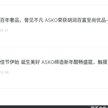
百年奢品，誉见不凡 ASKO荣获胡润百富至尚优
01-21
佳节伊始 诞生美好 ASKO缔造新年酣畅盛筵，触
12-26