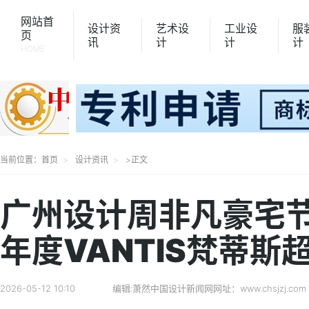
网站首
设计资
艺术设
工业设
服
页
讯
计
计
计
HOME
当前位置：
首页
设计资讯
>正文
广州设计周非凡豪宅节
年度VANTIS梵蒂
2026-05-12 10:10
编辑:萧然
中国设计新闻网网址：www.chsjzj.com