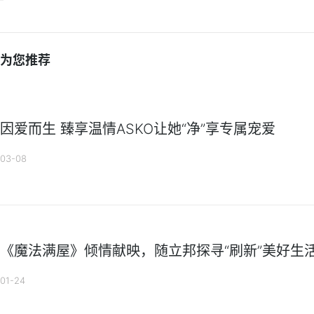
为您推荐
因爱而生 臻享温情ASKO让她“净”享专属宠爱
03-08
《魔法满屋》倾情献映，随立邦探寻“刷新”美好生活
01-24