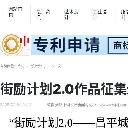
网站首
设计资
艺术设
工业设
服
页
讯
计
计
计
HOME
当前位置：
首页
设计资讯
>正文
街励计划2.0作品征
2026-04-30 14:17
编辑:萧然
中国设计新闻网网址：www.chsjzj.com
“街励计划2.0——昌