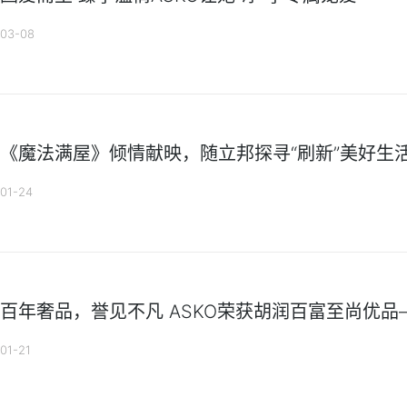
03-08
《魔法满屋》倾情献映，随立邦探寻“刷新”美好生活
01-24
百年奢品，誉见不凡 ASKO荣获胡润百富至尚优
01-21